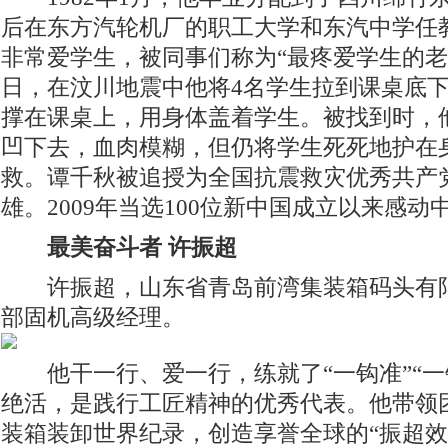
后在东方汽轮机厂的职工大学和东汽中学任
非常爱学生，被同事们称为“最疼爱学生的老师”
日，在汶川地震中他将4名学生拉到课桌底
撑在课桌上，用身体盖着学生。被找到时，
凹下去，血肉模糊，但仍将学生死死地护在
救。谭千秋被追授为全国抗震救灾优秀共产
雄。2009年当选100位新中国成立以来感动
最美奋斗者 许振超
许振超，山东省青岛前湾集装箱码头有限
部固机高级经理。
他干一行、爱一行，练就了“一钩准”“一钩
绝活，是践行工匠精神的优秀代表。他带领
装箱装卸世界纪录，创造享誉全球的“振超效