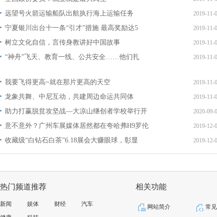
远望号火箭运输船队出航执行海上运输任务
2019-11-
宁夏银川出台十一条“引才”措施 最高奖励达5
2019-11-
树立文化自信，言传身教讲好中国故事
2019-11-
“神舟”飞天、教育一线、公共安全……他们扎
2019-11-
我要飞得更高~就在那片更高的天空
2019-11-
龙象共舞、中尼互动，共建周边命运共同体
2019-11-
助力打赢脱贫攻坚战—大凉山继创者学校举行开
2020-09-
意不意外？广州车展媒体居然都在夸哈弗H9罗伦
2019-12-
收藏级“白钻石白茶”6.18展会大赚眼球，彰显
2019-12-
热门频道推荐
相关功能
新闻
娱体
财经
汽车
网站简介
常