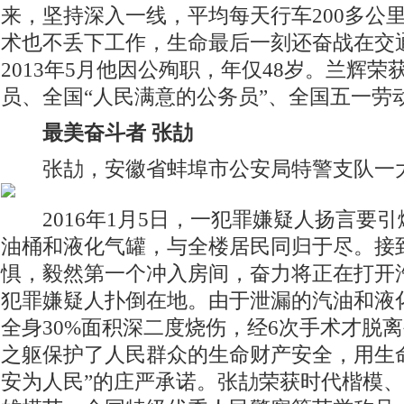
来，坚持深入一线，平均每天行车200多公
术也不丢下工作，生命最后一刻还奋战在交
2013年5月他因公殉职，年仅48岁。兰辉
员、全国“人民满意的公务员”、全国五一劳
最美奋斗者
张劼
张劼，安徽省蚌埠市公安局特警支队一
2016年1月5日，一犯罪嫌疑人扬言要引
油桶和液化气罐，与全楼居民同归于尽。接
惧，毅然第一个冲入房间，奋力将正在打开
犯罪嫌疑人扑倒在地。由于泄漏的汽油和液
全身30%面积深二度烧伤，经6次手术才脱
之躯保护了人民群众的生命财产安全，用生
安为人民”的庄严承诺。张劼荣获时代楷模