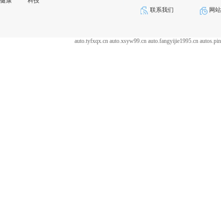
健康
科技
联系我们
网
auto.tyfxqx.cn
auto.xsyw99.cn
auto.fangyijie1995.cn
autos.pi