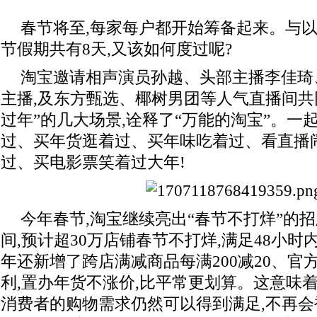
春节将至,每家每户都开始筹备起来。与以
节假期共有8天,又该如何度过呢?
淘宝邀请相声演员孙越、头部主播李佳琦
主播,及东方甄选、椰树男团等人气直播间共
过年”的几大场景,诠释了“万能的淘宝”。一
过、买年货逛着过、买年味吃着过、看直播
过、买电影票笑着过大年!
今年春节,淘宝继续亮出“春节不打烊”的招牌
间,预计超30万店铺春节不打烊,满足48小时
年还新增了跨店满减商品每满200减20、官
利,置办年货不涨价,比平常更划算。这意味
消费者的购物需求仍然可以得到满足,不再