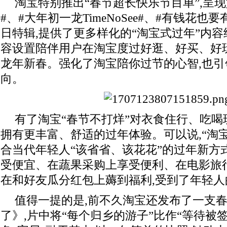
淘宝特别推出“春节超长快乐节目单”,呈
#、#大年初一龙TimeNoSee#、#有钱花
日特辑,提供了更多样化的“淘宝式过年”内容
容设置陪伴用户在淘宝度过好逛、好买、好
龙年新春。强化了淘宝陪你过节的心智,也
向。
有了淘宝“春节不打烊”对衣食住行、吃喝
拥有更丰富、舒适的过年体验。可以说,“淘
合当代年轻人“该省省、该花花”的过年新方
受便宜、在蔬果采购上享受便利、在电影旅
在和好友瓜分红包上薅到福利,受到了年轻人
值得一提的是,前不久淘宝还发布了一支
了》,片中将“每个归乡的游子”比作“等待被签