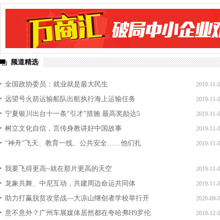
频道精选
全国政协委员：就业就是最大民生
2019-11-
远望号火箭运输船队出航执行海上运输任务
2019-11-
宁夏银川出台十一条“引才”措施 最高奖励达5
2019-11-
树立文化自信，言传身教讲好中国故事
2019-11-
“神舟”飞天、教育一线、公共安全……他们扎
2019-11-
我要飞得更高~就在那片更高的天空
2019-11-
龙象共舞、中尼互动，共建周边命运共同体
2019-11-
助力打赢脱贫攻坚战—大凉山继创者学校举行开
2020-09-
意不意外？广州车展媒体居然都在夸哈弗H9罗伦
2019-12-